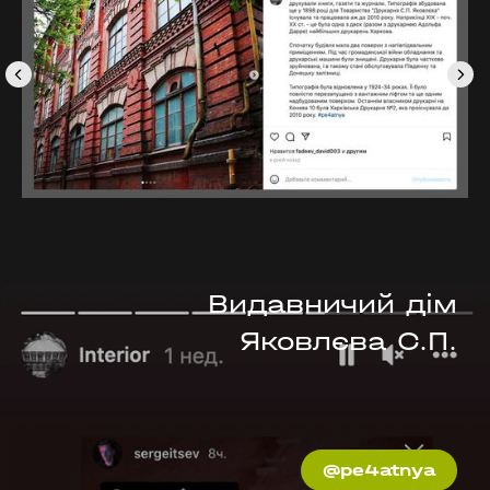
Видавничий дім
Яковлєва С.П.
@pe4atnya