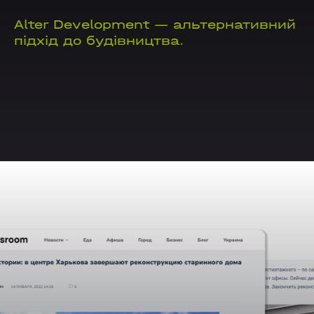
Alter Development — альтернативний
підхід до будівництва.